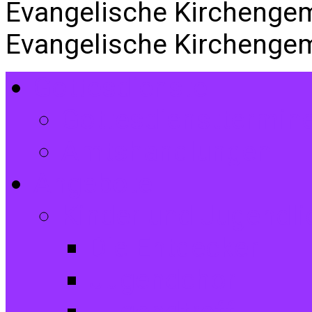
Evangelische Kirchenge
Evangelische Kirchenge
Gottesdienste
Gottesdiensttermin
Amtshandlungen
Angebote
Kinder und Jugendli
Die Entdecker
Jugendchor