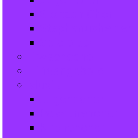
Jugendtreff
Spatzen-Chor
Stephanushelden 
Spielplatz
Erwachsene
Hilfsangebote
Musik
Jugendchor
Posaunenchor
Kirchenchor