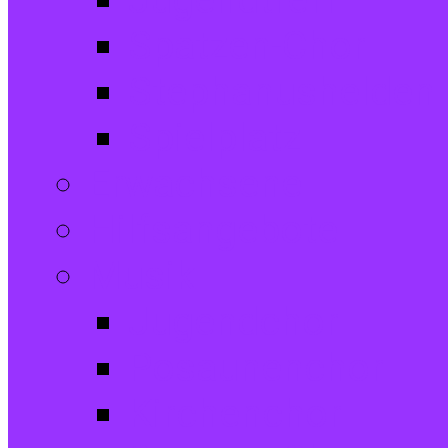
Jugendtreff
Spatzen-Chor
Stephanushelden 
Spielplatz
Erwachsene
Hilfsangebote
Musik
Jugendchor
Posaunenchor
Kirchenchor