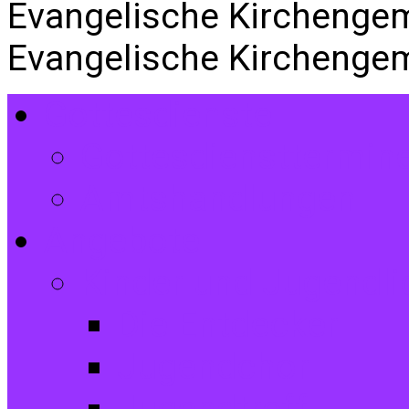
Evangelische Kirchenge
Evangelische Kirchenge
Gottesdienste
Gottesdiensttermin
Amtshandlungen
Angebote
Kinder und Jugendli
Die Entdecker
Jugendchor