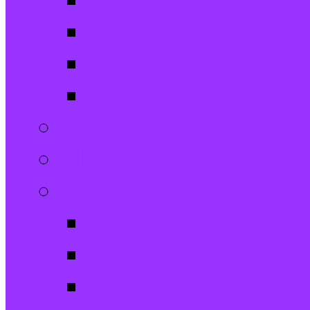
Jugendtreff
Spatzen-Chor
Stephanushelden 
Spielplatz
Erwachsene
Hilfsangebote
Musik
Jugendchor
Posaunenchor
Kirchenchor