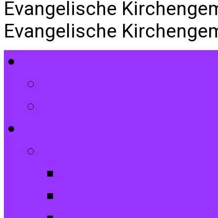
Evangelische Kirchenge
Evangelische Kirchenge
Gottesdienste
Gottesdiensttermin
Amtshandlungen
Angebote
Kinder und Jugendli
Die Entdecker
Jugendchor