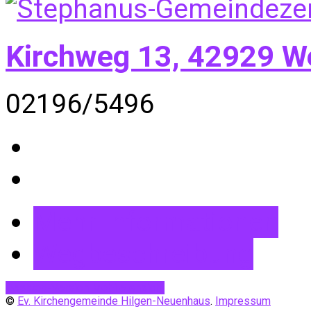
Kirchweg 13, 42929 W
02196/5496
Mehr Informationen
Wegbeschreibung
Desktop-Version
Mobile Ansicht
©
Ev. Kirchengemeinde Hilgen-Neuenhaus
.
Impressum