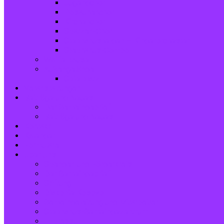
Jugendchor
Posaunenchor
Kirchenchor
Spatzen-Chor
Stephanushelden – Kinderorchester
Stephanus-Combo
Waffelpause
Außengelände
Spielplatz
Veranstaltungen
Beiträge und Neues
Der Gemeindebrief
Beiträge und Neues
Kontakt
Kalender
Formulare
Über Uns
Spenden und Förderkreis
Der Gemeindebrief
Stiftung
Diakonie Kosovo
Gemeindeleitung und Mitarbeiter
Stephanus-Gemeindezentrum
Impressum