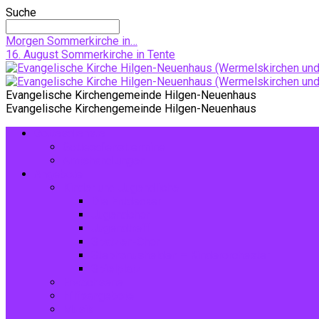
Suche
Morgen
Sommerkirche in…
16. August
Sommerkirche in Tente
Evangelische Kirchengemeinde Hilgen-Neuenhaus
Evangelische Kirchengemeinde Hilgen-Neuenhaus
Gottesdienste
Gottesdiensttermine
Amtshandlungen
Angebote
Kinder und Jugendliche
Die Entdecker
Jugendchor
Jugendtreff
Spatzen-Chor
Stephanushelden – Kinderorchester
Spielplatz
Erwachsene
Hilfsangebote
Musik