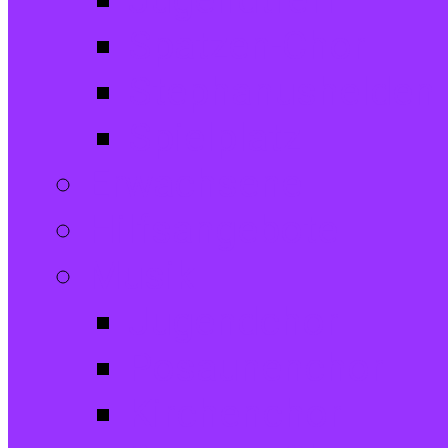
Jugendtreff
Spatzen-Chor
Stephanushelden 
Spielplatz
Erwachsene
Hilfsangebote
Musik
Jugendchor
Posaunenchor
Kirchenchor