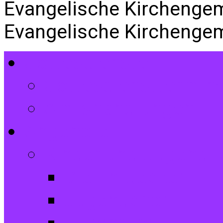
Evangelische Kirchenge
Evangelische Kirchenge
Gottesdienste
Gottesdiensttermin
Amtshandlungen
Angebote
Kinder und Jugendli
Die Entdecker
Jugendchor