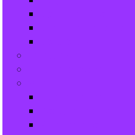
Jugendtreff
Spatzen-Chor
Stephanushelden 
Spielplatz
Erwachsene
Hilfsangebote
Musik
Jugendchor
Posaunenchor
Kirchenchor