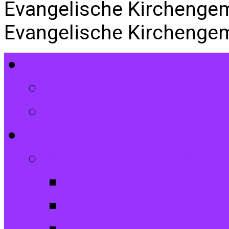
Evangelische Kirchenge
Evangelische Kirchenge
Gottesdienste
Gottesdiensttermin
Amtshandlungen
Angebote
Kinder und Jugendli
Die Entdecker
Jugendchor