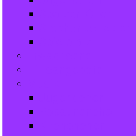
Jugendtreff
Spatzen-Chor
Stephanushelden 
Spielplatz
Erwachsene
Hilfsangebote
Musik
Jugendchor
Posaunenchor
Kirchenchor