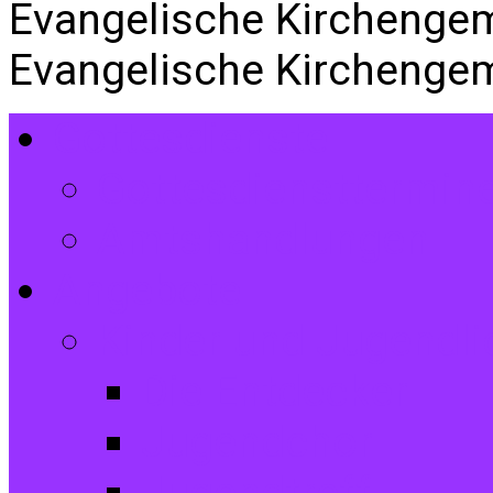
Evangelische Kirchenge
Evangelische Kirchenge
Gottesdienste
Gottesdiensttermin
Amtshandlungen
Angebote
Kinder und Jugendli
Die Entdecker
Jugendchor