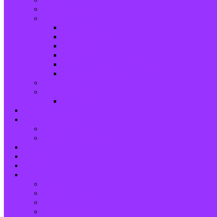
Erwachsene
Hilfsangebote
Musik
Jugendchor
Posaunenchor
Kirchenchor
Spatzen-Chor
Stephanushelden – Kinderorchester
Stephanus-Combo
Waffelpause
Außengelände
Spielplatz
Veranstaltungen
Beiträge und Neues
Der Gemeindebrief
Beiträge und Neues
Kontakt
Kalender
Formulare
Über Uns
Spenden und Förderkreis
Der Gemeindebrief
Stiftung
Diakonie Kosovo