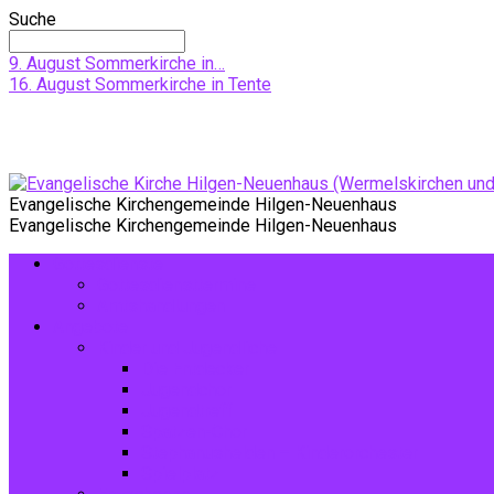
Suche
9. August
Sommerkirche in…
16. August
Sommerkirche in Tente
Evangelische Kirchengemeinde Hilgen-Neuenhaus
Evangelische Kirchengemeinde Hilgen-Neuenhaus
Gottesdienste
Gottesdiensttermine
Amtshandlungen
Angebote
Kinder und Jugendliche
Die Entdecker
Jugendchor
Jugendtreff
Spatzen-Chor
Stephanushelden – Kinderorchester
Spielplatz