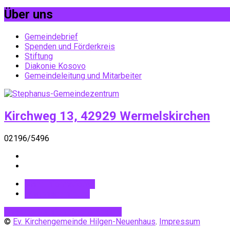
Über uns
Gemeindebrief
Spenden und Förderkreis
Stiftung
Diakonie Kosovo
Gemeindeleitung und Mitarbeiter
Kirchweg 13, 42929 Wermelskirchen
02196/5496
Mehr Informationen
Wegbeschreibung
Desktop-Version
Mobile Ansicht
©
Ev. Kirchengemeinde Hilgen-Neuenhaus
.
Impressum