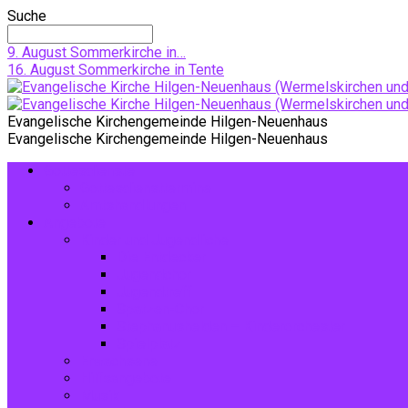
Suche
9. August
Sommerkirche in…
16. August
Sommerkirche in Tente
Evangelische Kirchengemeinde Hilgen-Neuenhaus
Evangelische Kirchengemeinde Hilgen-Neuenhaus
Gottesdienste
Gottesdiensttermine
Amtshandlungen
Angebote
Kinder und Jugendliche
Die Entdecker
Jugendchor
Jugendtreff
Spatzen-Chor
Stephanushelden – Kinderorchester
Spielplatz
Erwachsene
Hilfsangebote
Musik