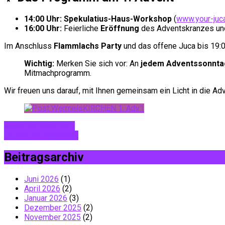
14:00 Uhr:
Spekulatius-Haus-Workshop
(
www.your-juc
16:00 Uhr:
Feierliche
Eröffnung
des Adventskranzes und
Im Anschluss
Flammlachs Party
und das offene Juca bis 19:0
Wichtig:
Merken Sie sich vor: An
jedem Adventssonnta
Mitmachprogramm.
Wir freuen uns darauf, mit Ihnen gemeinsam ein Licht in die Ad
Basar und Café am…
Du bist ein Geschenk
Beitragsarchiv
Juni 2026
(1)
April 2026
(2)
Januar 2026
(3)
Dezember 2025
(2)
November 2025
(2)