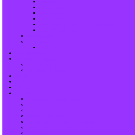
Jugendchor
Posaunenchor
Kirchenchor
Spatzen-Chor
Stephanushelden – Kinderorchester
Stephanus-Combo
Waffelpause
Außengelände
Spielplatz
Veranstaltungen
Beiträge und Neues
Der Gemeindebrief
Beiträge und Neues
Kontakt
Kalender
Formulare
Über Uns
Spenden und Förderkreis
Der Gemeindebrief
Stiftung
Diakonie Kosovo
Gemeindeleitung und Mitarbeiter
Stephanus-Gemeindezentrum
Impressum