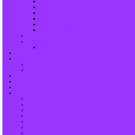
Jugendchor
Posaunenchor
Kirchenchor
Spatzen-Chor
Stephanushelden – Kinderorchester
Stephanus-Combo
Waffelpause
Außengelände
Spielplatz
Veranstaltungen
Beiträge und Neues
Der Gemeindebrief
Beiträge und Neues
Kontakt
Kalender
Formulare
Über Uns
Spenden und Förderkreis
Der Gemeindebrief
Stiftung
Diakonie Kosovo
Gemeindeleitung und Mitarbeiter
Stephanus-Gemeindezentrum
Impressum