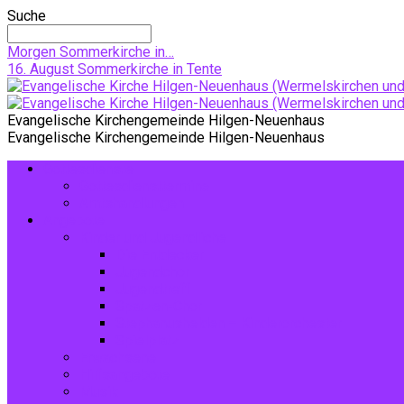
Suche
Morgen
Sommerkirche in…
16. August
Sommerkirche in Tente
Evangelische Kirchengemeinde Hilgen-Neuenhaus
Evangelische Kirchengemeinde Hilgen-Neuenhaus
Gottesdienste
Gottesdiensttermine
Amtshandlungen
Angebote
Kinder und Jugendliche
Die Entdecker
Jugendchor
Jugendtreff
Spatzen-Chor
Stephanushelden – Kinderorchester
Spielplatz
Erwachsene
Hilfsangebote
Musik