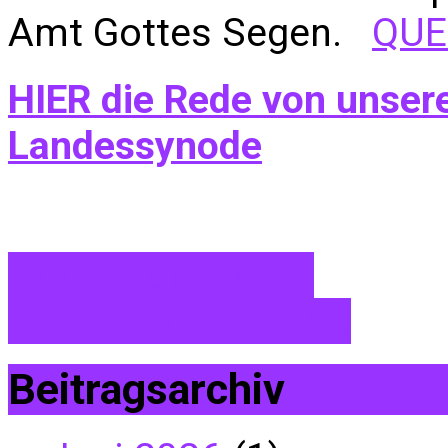
Amt Gottes Segen.
QUE
HIER die Rede von unsere
Landessynode
Gut behütet 2025
Abgeschoben von…
Beitragsarchiv