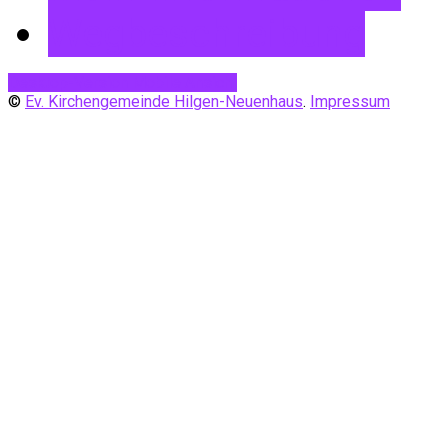
Wegbeschreibung
Desktop-Version
Mobile Ansicht
©
Ev. Kirchengemeinde Hilgen-Neuenhaus
.
Impressum