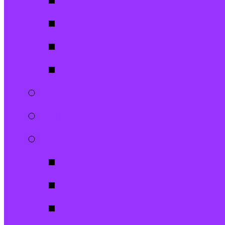
Jugendtreff
Spatzen-Chor
Stephanushelden 
Spielplatz
Erwachsene
Hilfsangebote
Musik
Jugendchor
Posaunenchor
Kirchenchor