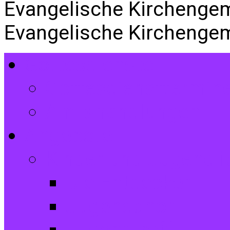
Evangelische Kirchenge
Evangelische Kirchenge
Gottesdienste
Gottesdiensttermin
Amtshandlungen
Angebote
Kinder und Jugendli
Die Entdecker
Jugendchor