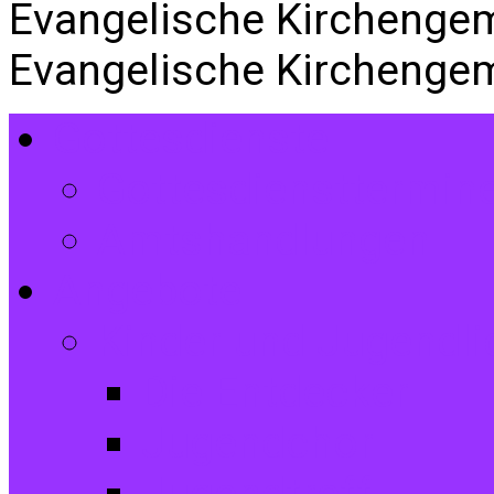
Evangelische Kirchenge
Evangelische Kirchenge
Gottesdienste
Gottesdiensttermin
Amtshandlungen
Angebote
Kinder und Jugendli
Die Entdecker
Jugendchor