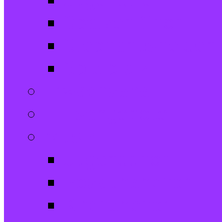
Jugendtreff
Spatzen-Chor
Stephanushelden 
Spielplatz
Erwachsene
Hilfsangebote
Musik
Jugendchor
Posaunenchor
Kirchenchor