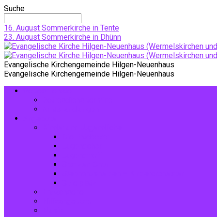
Suche
16. August
Sommerkirche in Tente
23. August
Sommerkirche in Dhünn
Evangelische Kirchengemeinde Hilgen-Neuenhaus
Evangelische Kirchengemeinde Hilgen-Neuenhaus
Gottesdienste
Gottesdiensttermine
Amtshandlungen
Angebote
Kinder und Jugendliche
Die Entdecker
Jugendchor
Jugendtreff
Spatzen-Chor
Stephanushelden – Kinderorchester
Spielplatz
Erwachsene
Hilfsangebote
Musik