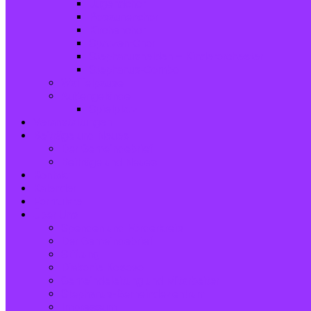
Jugendchor
Posaunenchor
Kirchenchor
Spatzen-Chor
Stephanushelden – Kinderorchester
Stephanus-Combo
Waffelpause
Außengelände
Spielplatz
Veranstaltungen
Beiträge und Neues
Der Gemeindebrief
Beiträge und Neues
Kontakt
Kalender
Formulare
Über Uns
Spenden und Förderkreis
Der Gemeindebrief
Stiftung
Diakonie Kosovo
Gemeindeleitung und Mitarbeiter
Stephanus-Gemeindezentrum
Impressum