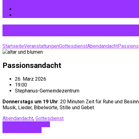
Kalender
Startseite
Veranstaltungen
Gottesdienst
Abendandacht
Passions
Passionsandacht
26. März 2026
19:00
Stephanus-Gemeindezentrum
Donnerstags um 19 Uhr
: 20 Minuten Zeit für Ruhe und Besin
Musik, Lieder, Bibelworte, Stille und Gebet.
Abendandacht
,
Gottesdienst
Gottesdienst mit der…
Gottesdienst am…