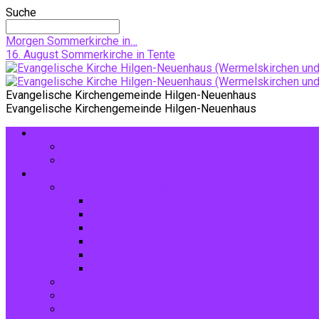
Suche
Morgen
Sommerkirche in…
16. August
Sommerkirche in Tente
Evangelische Kirchengemeinde Hilgen-Neuenhaus
Evangelische Kirchengemeinde Hilgen-Neuenhaus
Gottesdienste
Gottesdiensttermine
Amtshandlungen
Angebote
Kinder und Jugendliche
Die Entdecker
Jugendchor
Jugendtreff
Spatzen-Chor
Stephanushelden – Kinderorchester
Spielplatz
Erwachsene
Hilfsangebote
Musik