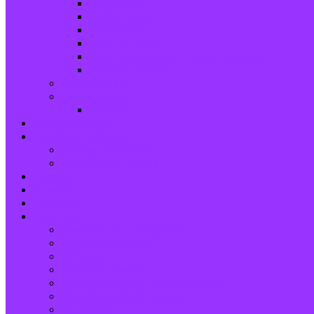
Jugendchor
Posaunenchor
Kirchenchor
Spatzen-Chor
Stephanushelden – Kinderorchester
Stephanus-Combo
Waffelpause
Außengelände
Spielplatz
Veranstaltungen
Beiträge und Neues
Der Gemeindebrief
Beiträge und Neues
Kontakt
Kalender
Formulare
Über Uns
Spenden und Förderkreis
Der Gemeindebrief
Stiftung
Diakonie Kosovo
Gemeindeleitung und Mitarbeiter
Stephanus-Gemeindezentrum
Impressum