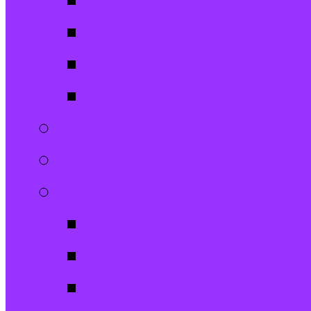
Jugendtreff
Spatzen-Chor
Stephanushelden 
Spielplatz
Erwachsene
Hilfsangebote
Musik
Jugendchor
Posaunenchor
Kirchenchor