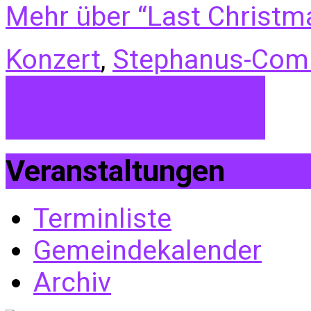
Mehr über “Last Christm
Konzert
,
Stephanus-Com
Vorweihnachtliches…
Familiengottesdienst
Veranstaltungen
Terminliste
Gemeindekalender
Archiv