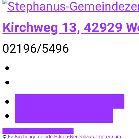
Kirchweg 13, 42929 W
02196/5496
Mehr Informationen
Wegbeschreibung
Desktop-Version
Mobile Ansicht
©
Ev. Kirchengemeinde Hilgen-Neuenhaus
.
Impressum