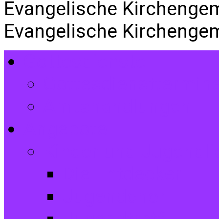
Evangelische Kirchenge
Evangelische Kirchenge
Gottesdienste
Gottesdiensttermin
Amtshandlungen
Angebote
Kinder und Jugendli
Die Entdecker
Jugendchor