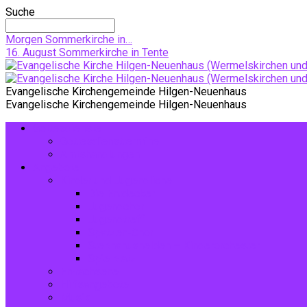
Suche
Morgen
Sommerkirche in…
16. August
Sommerkirche in Tente
Evangelische Kirchengemeinde Hilgen-Neuenhaus
Evangelische Kirchengemeinde Hilgen-Neuenhaus
Gottesdienste
Gottesdiensttermine
Amtshandlungen
Angebote
Kinder und Jugendliche
Die Entdecker
Jugendchor
Jugendtreff
Spatzen-Chor
Stephanushelden – Kinderorchester
Spielplatz
Erwachsene
Hilfsangebote
Musik