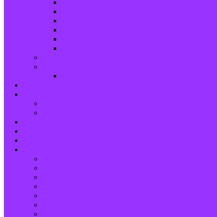
Jugendchor
Posaunenchor
Kirchenchor
Spatzen-Chor
Stephanushelden – Kinderorchester
Stephanus-Combo
Waffelpause
Außengelände
Spielplatz
Veranstaltungen
Beiträge und Neues
Der Gemeindebrief
Beiträge und Neues
Kontakt
Kalender
Formulare
Über Uns
Spenden und Förderkreis
Der Gemeindebrief
Stiftung
Diakonie Kosovo
Gemeindeleitung und Mitarbeiter
Stephanus-Gemeindezentrum
Impressum