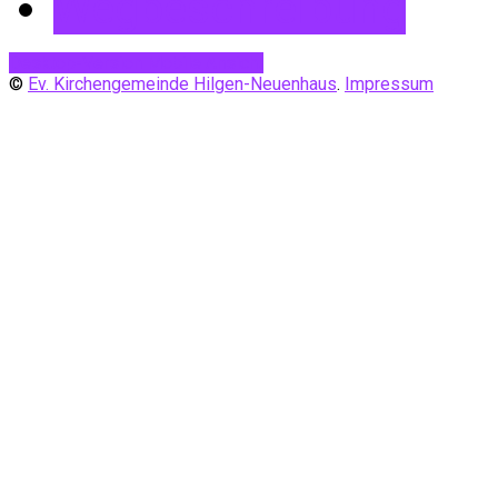
Wegbeschreibung
Desktop-Version
Mobile Ansicht
©
Ev. Kirchengemeinde Hilgen-Neuenhaus
.
Impressum