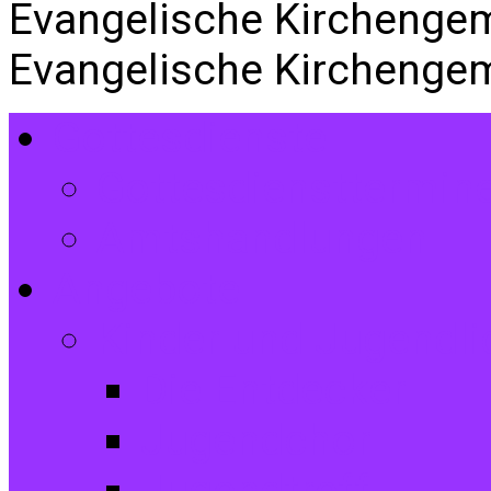
Evangelische Kirchenge
Evangelische Kirchenge
Gottesdienste
Gottesdiensttermin
Amtshandlungen
Angebote
Kinder und Jugendli
Die Entdecker
Jugendchor