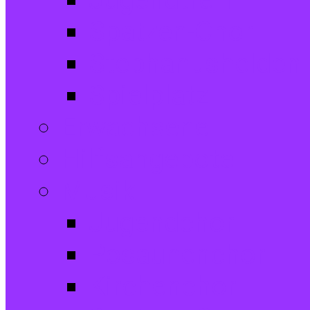
Jugendtreff
Spatzen-Chor
Stephanushelden 
Spielplatz
Erwachsene
Hilfsangebote
Musik
Jugendchor
Posaunenchor
Kirchenchor