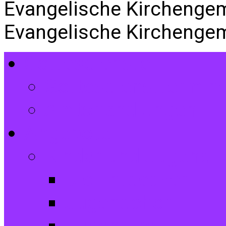
Evangelische Kirchenge
Evangelische Kirchenge
Gottesdienste
Gottesdiensttermin
Amtshandlungen
Angebote
Kinder und Jugendli
Die Entdecker
Jugendchor