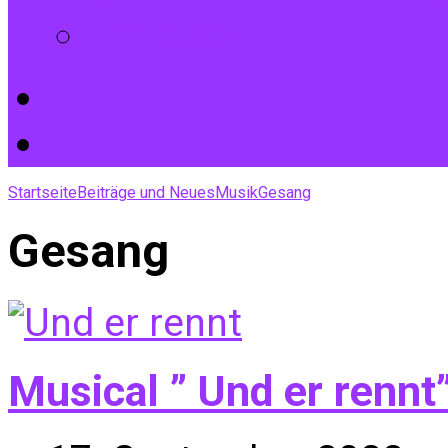
Impressum
Startseite
Beiträge und Neues
Musik
Gesang
Gesang
Musical ” Und er rennt