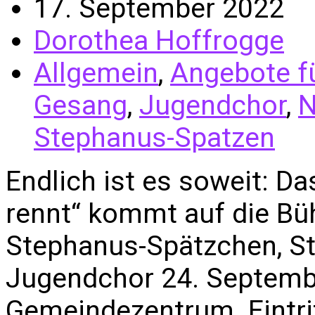
17. September 2022
Dorothea Hoffrogge
Allgemein
,
Angebote f
Gesang
,
Jugendchor
,
N
Stephanus-Spatzen
Endlich ist es soweit: Da
rennt“ kommt auf die Büh
Stephanus-Spätzchen, S
Jugendchor 24. Septemb
Gemeindezentrum. Eintrit