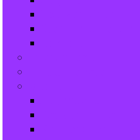
Jugendtreff
Spatzen-Chor
Stephanushelden 
Spielplatz
Erwachsene
Hilfsangebote
Musik
Jugendchor
Posaunenchor
Kirchenchor