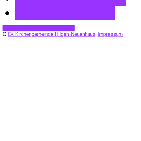
Wegbeschreibung
Desktop-Version
Mobile Ansicht
©
Ev. Kirchengemeinde Hilgen-Neuenhaus
.
Impressum