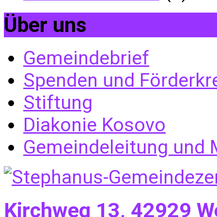
Über uns
Gemeindebrief
Spenden und Förderkr
Stiftung
Diakonie Kosovo
Gemeindeleitung und M
Kirchweg 13, 42929 W