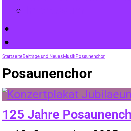
Impressum
Startseite
Beiträge und Neues
Musik
Posaunenchor
Posaunenchor
125 Jahre Posaunench