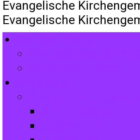
Evangelische Kirchenge
Evangelische Kirchenge
Gottesdienste
Gottesdiensttermin
Amtshandlungen
Angebote
Kinder und Jugendli
Die Entdecker
Jugendchor