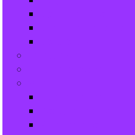
Jugendtreff
Spatzen-Chor
Stephanushelden 
Spielplatz
Erwachsene
Hilfsangebote
Musik
Jugendchor
Posaunenchor
Kirchenchor