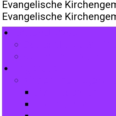
Evangelische Kirchenge
Evangelische Kirchenge
Gottesdienste
Gottesdiensttermin
Amtshandlungen
Angebote
Kinder und Jugendli
Die Entdecker
Jugendchor