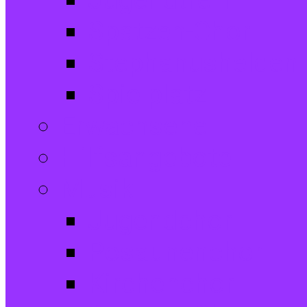
Jugendtreff
Spatzen-Chor
Stephanushelden 
Spielplatz
Erwachsene
Hilfsangebote
Musik
Jugendchor
Posaunenchor
Kirchenchor