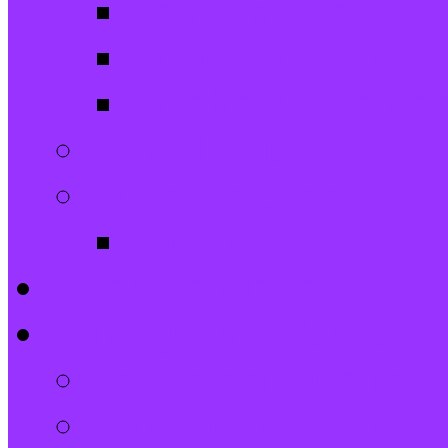
Spatzen-Chor
Stephanushelden 
Stephanus-Comb
Waffelpause
Außengelände
Spielplatz
Veranstaltungen
Beiträge und Neues
Der Gemeindebrief
Beiträge und Neues