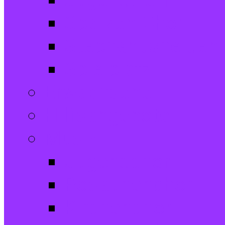
Jugendtreff
Spatzen-Chor
Stephanushelden 
Spielplatz
Erwachsene
Hilfsangebote
Musik
Jugendchor
Posaunenchor
Kirchenchor