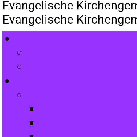
Evangelische Kirchenge
Evangelische Kirchenge
Gottesdienste
Gottesdiensttermin
Amtshandlungen
Angebote
Kinder und Jugendli
Die Entdecker
Jugendchor