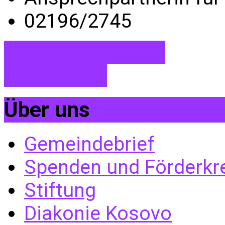
02196/2745
Birgit Mühlhausen
Ella Wilfling
Über uns
Gemeindebrief
Spenden und Förderkr
Stiftung
Diakonie Kosovo