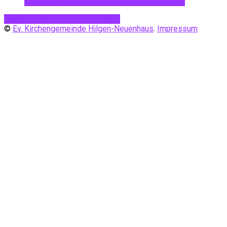
Desktop-Version
Mobile Ansicht
©
Ev. Kirchengemeinde Hilgen-Neuenhaus
.
Impressum