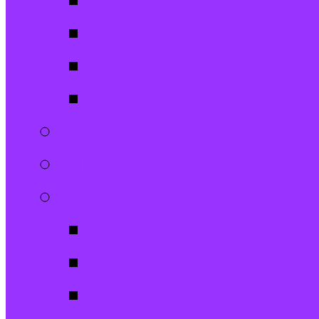
Jugendtreff
Spatzen-Chor
Stephanushelden 
Spielplatz
Erwachsene
Hilfsangebote
Musik
Jugendchor
Posaunenchor
Kirchenchor