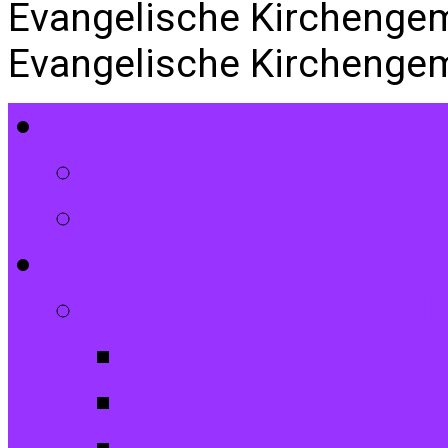
Evangelische Kirchenge
Evangelische Kirchenge
Gottesdienste
Gottesdiensttermin
Amtshandlungen
Angebote
Kinder und Jugendli
Die Entdecker
Jugendchor