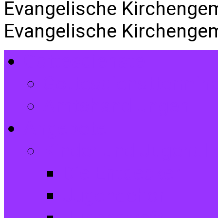
Evangelische Kirchenge
Evangelische Kirchenge
Gottesdienste
Gottesdiensttermin
Amtshandlungen
Angebote
Kinder und Jugendli
Die Entdecker
Jugendchor