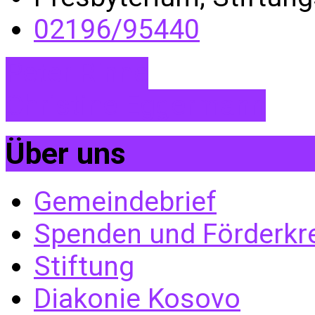
02196/95440
Peter Rinne
Christine Eggermann
Über uns
Gemeindebrief
Spenden und Förderkr
Stiftung
Diakonie Kosovo