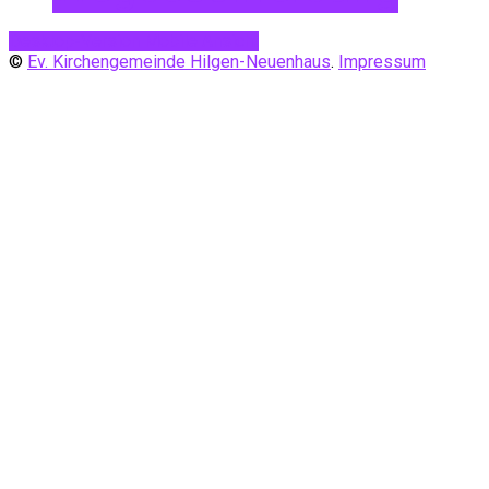
Desktop-Version
Mobile Ansicht
©
Ev. Kirchengemeinde Hilgen-Neuenhaus
.
Impressum