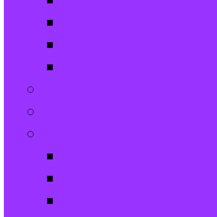
Jugendtreff
Spatzen-Chor
Stephanushelden 
Spielplatz
Erwachsene
Hilfsangebote
Musik
Jugendchor
Posaunenchor
Kirchenchor