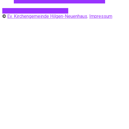
Desktop-Version
Mobile Ansicht
©
Ev. Kirchengemeinde Hilgen-Neuenhaus
.
Impressum