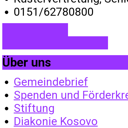
0151/62780800
Jürgen Dicke
Siegfried Eggermann
Über uns
Gemeindebrief
Spenden und Förderkr
Stiftung
Diakonie Kosovo