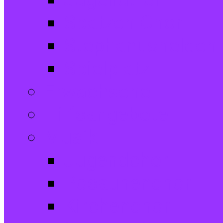
Jugendtreff
Spatzen-Chor
Stephanushelden 
Spielplatz
Erwachsene
Hilfsangebote
Musik
Jugendchor
Posaunenchor
Kirchenchor