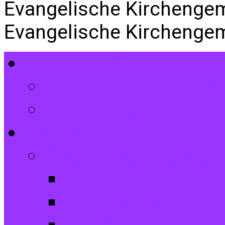
Evangelische Kirchenge
Evangelische Kirchenge
Gottesdienste
Gottesdiensttermin
Amtshandlungen
Angebote
Kinder und Jugendli
Die Entdecker
Jugendchor