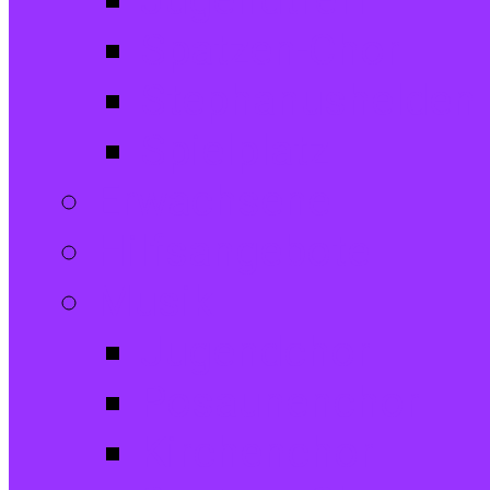
Jugendtreff
Spatzen-Chor
Stephanushelden 
Spielplatz
Erwachsene
Hilfsangebote
Musik
Jugendchor
Posaunenchor
Kirchenchor