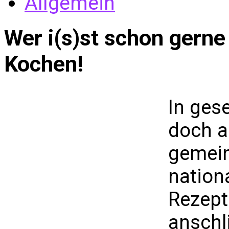
Allgemein
Wer i(s)st schon gern
Kochen!
In ges
doch a
gemein
nation
Rezept
anschl