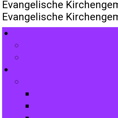
Evangelische Kirchenge
Evangelische Kirchenge
Gottesdienste
Gottesdiensttermin
Amtshandlungen
Angebote
Kinder und Jugendli
Die Entdecker
Jugendchor