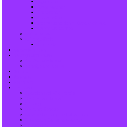
Jugendchor
Posaunenchor
Kirchenchor
Spatzen-Chor
Stephanushelden – Kinderorchester
Stephanus-Combo
Waffelpause
Außengelände
Spielplatz
Veranstaltungen
Beiträge und Neues
Der Gemeindebrief
Beiträge und Neues
Kontakt
Kalender
Formulare
Über Uns
Spenden und Förderkreis
Der Gemeindebrief
Stiftung
Diakonie Kosovo
Gemeindeleitung und Mitarbeiter
Stephanus-Gemeindezentrum
Impressum