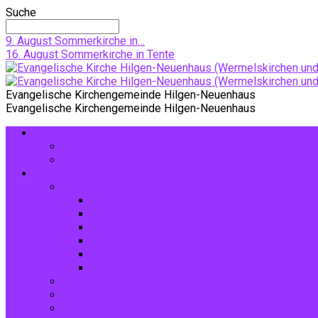
Suche
9. August
Sommerkirche in…
16. August
Sommerkirche in Tente
Evangelische Kirchengemeinde Hilgen-Neuenhaus
Evangelische Kirchengemeinde Hilgen-Neuenhaus
Gottesdienste
Gottesdiensttermine
Amtshandlungen
Angebote
Kinder und Jugendliche
Die Entdecker
Jugendchor
Jugendtreff
Spatzen-Chor
Stephanushelden – Kinderorchester
Spielplatz
Erwachsene
Hilfsangebote
Musik