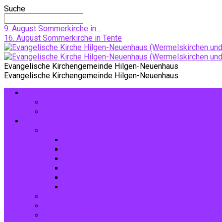
Suche
9. August
Sommerkirche in…
16. August
Sommerkirche in Tente
Evangelische Kirchengemeinde Hilgen-Neuenhaus
Evangelische Kirchengemeinde Hilgen-Neuenhaus
Gottesdienste
Gottesdiensttermine
Amtshandlungen
Angebote
Kinder und Jugendliche
Die Entdecker
Jugendchor
Jugendtreff
Spatzen-Chor
Stephanushelden – Kinderorchester
Spielplatz
Erwachsene
Hilfsangebote
Musik