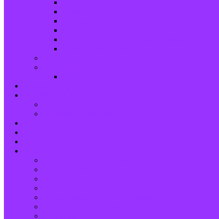
Jugendchor
Posaunenchor
Kirchenchor
Spatzen-Chor
Stephanushelden – Kinderorchester
Stephanus-Combo
Waffelpause
Außengelände
Spielplatz
Veranstaltungen
Beiträge und Neues
Der Gemeindebrief
Beiträge und Neues
Kontakt
Kalender
Formulare
Über Uns
Spenden und Förderkreis
Der Gemeindebrief
Stiftung
Diakonie Kosovo
Gemeindeleitung und Mitarbeiter
Stephanus-Gemeindezentrum
Impressum