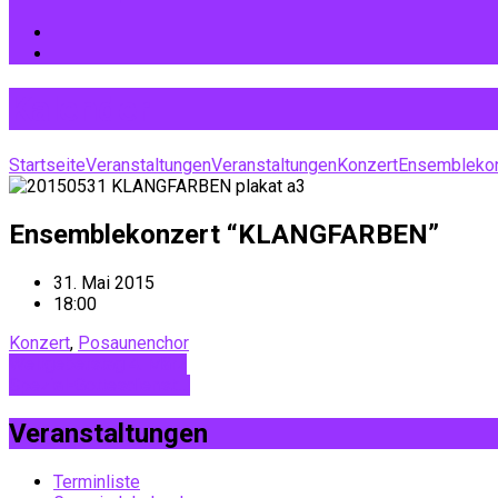
Kalender
Startseite
Veranstaltungen
Veranstaltungen
Konzert
Ensembleko
Ensemblekonzert “KLANGFARBEN”
31. Mai 2015
18:00
Konzert
,
Posaunenchor
Weltgebetstag 4. März
Spezial-Gottesdienst:…
Veranstaltungen
Terminliste