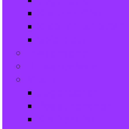
Jugendtreff
Spatzen-Chor
Stephanushelden 
Spielplatz
Erwachsene
Hilfsangebote
Musik
Jugendchor
Posaunenchor
Kirchenchor