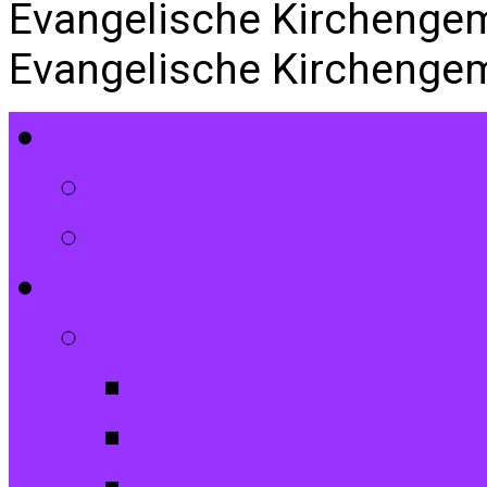
Evangelische Kirchenge
Evangelische Kirchenge
Gottesdienste
Gottesdiensttermin
Amtshandlungen
Angebote
Kinder und Jugendli
Die Entdecker
Jugendchor