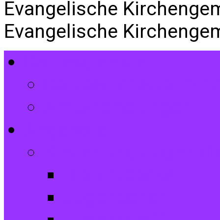
Evangelische Kirchenge
Evangelische Kirchenge
Gottesdienste
Gottesdiensttermin
Amtshandlungen
Angebote
Kinder und Jugendli
Die Entdecker
Jugendchor