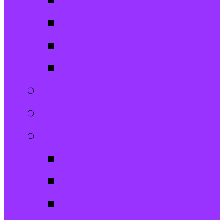
Jugendtreff
Spatzen-Chor
Stephanushelden 
Spielplatz
Erwachsene
Hilfsangebote
Musik
Jugendchor
Posaunenchor
Kirchenchor