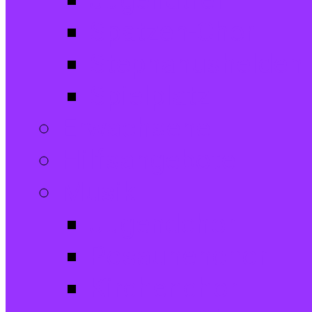
Jugendtreff
Spatzen-Chor
Stephanushelden 
Spielplatz
Erwachsene
Hilfsangebote
Musik
Jugendchor
Posaunenchor
Kirchenchor