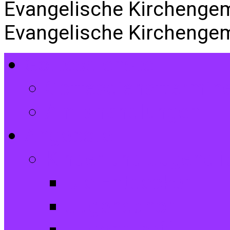
Evangelische Kirchenge
Evangelische Kirchenge
Gottesdienste
Gottesdiensttermin
Amtshandlungen
Angebote
Kinder und Jugendli
Die Entdecker
Jugendchor